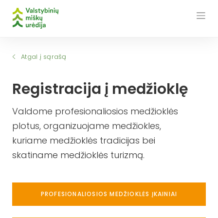
Skip
to
content
Atgal į sąrašą
Registracija į medžioklę
Valdome profesionaliosios medžioklės
plotus, organizuojame medžiokles,
kuriame medžioklės tradicijas bei
skatiname medžioklės turizmą.
PROFESIONALIOSIOS MEDŽIOKLĖS ĮKAINIAI