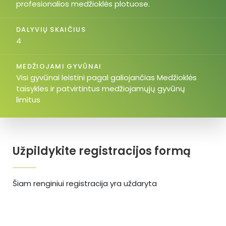
profesionalios medžioklės plotuose.
DALYVIŲ SKAIČIUS
4
MEDŽIOJAMI GYVŪNAI
Visi gyvūnai leistini pagal galiojančias Medžioklės
taisykles ir patvirtintus medžiojamųjų gyvūnų
limitus
Užpildykite registracijos formą
Šiam renginiui registracija yra uždaryta