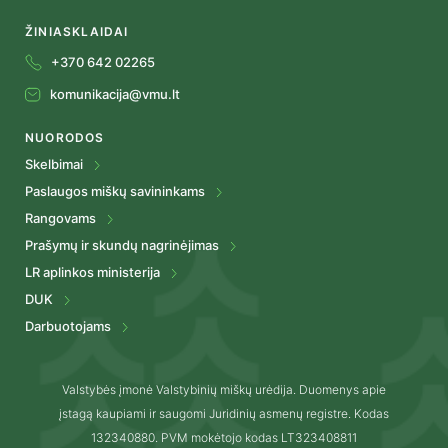
ŽINIASKLAIDAI
+370 642 02265
komunikacija@vmu.lt
NUORODOS
Skelbimai
Paslaugos miškų savininkams
Rangovams
Prašymų ir skundų nagrinėjimas
LR aplinkos ministerija
DUK
Darbuotojams
Valstybės įmonė Valstybinių miškų urėdija. Duomenys apie
įstagą kaupiami ir saugomi Juridinių asmenų registre. Kodas
132340880. PVM mokėtojo kodas LT323408811