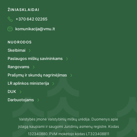
ŽINIASKLAIDAI
+370 642 02265
komunikacija@vmu.lt
NUORODOS
Skelbimai
Paslaugos miškų savininkams
Rangovams
Prašymų ir skundų nagrinėjimas
LR aplinkos ministerija
DUK
Darbuotojams
Valstybės įmonė Valstybinių miškų urėdija. Duomenys apie
įstagą kaupiami ir saugomi Juridinių asmenų registre. Kodas
132340880. PVM mokėtojo kodas LT323408811