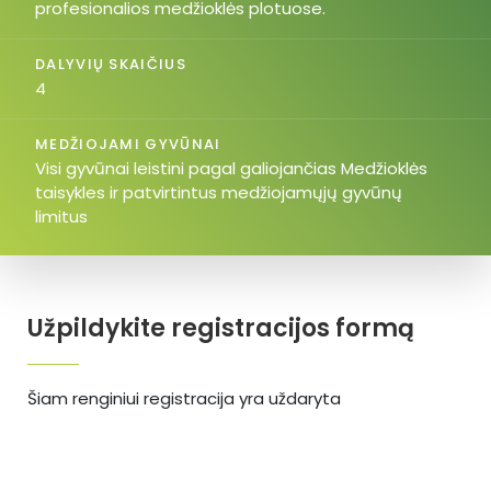
profesionalios medžioklės plotuose.
DALYVIŲ SKAIČIUS
4
MEDŽIOJAMI GYVŪNAI
Visi gyvūnai leistini pagal galiojančias Medžioklės
taisykles ir patvirtintus medžiojamųjų gyvūnų
limitus
Užpildykite registracijos formą
Šiam renginiui registracija yra uždaryta