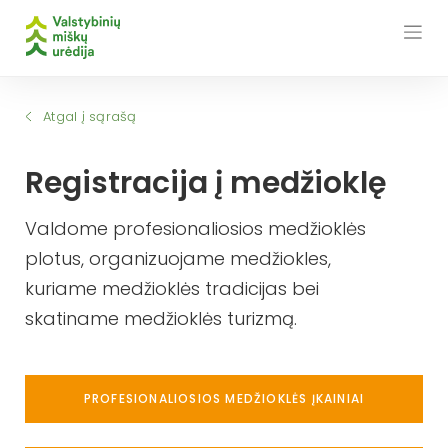
Skip
to
content
Atgal į sąrašą
Registracija į medžioklę
Valdome profesionaliosios medžioklės
plotus, organizuojame medžiokles,
kuriame medžioklės tradicijas bei
skatiname medžioklės turizmą.
PROFESIONALIOSIOS MEDŽIOKLĖS ĮKAINIAI