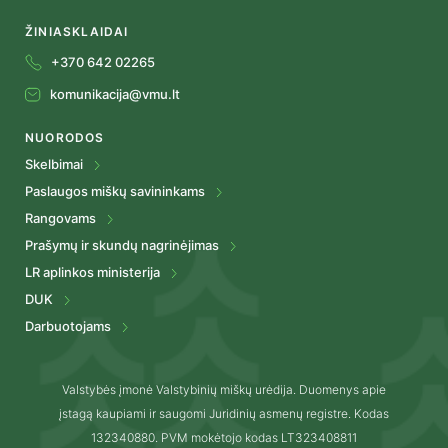
ŽINIASKLAIDAI
+370 642 02265
komunikacija@vmu.lt
NUORODOS
Skelbimai
Paslaugos miškų savininkams
Rangovams
Prašymų ir skundų nagrinėjimas
LR aplinkos ministerija
DUK
Darbuotojams
Valstybės įmonė Valstybinių miškų urėdija. Duomenys apie
įstagą kaupiami ir saugomi Juridinių asmenų registre. Kodas
132340880. PVM mokėtojo kodas LT323408811