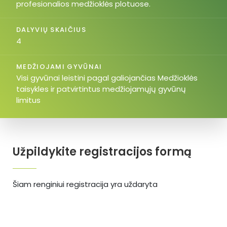
profesionalios medžioklės plotuose.
DALYVIŲ SKAIČIUS
4
MEDŽIOJAMI GYVŪNAI
Visi gyvūnai leistini pagal galiojančias Medžioklės
taisykles ir patvirtintus medžiojamųjų gyvūnų
limitus
Užpildykite registracijos formą
Šiam renginiui registracija yra uždaryta