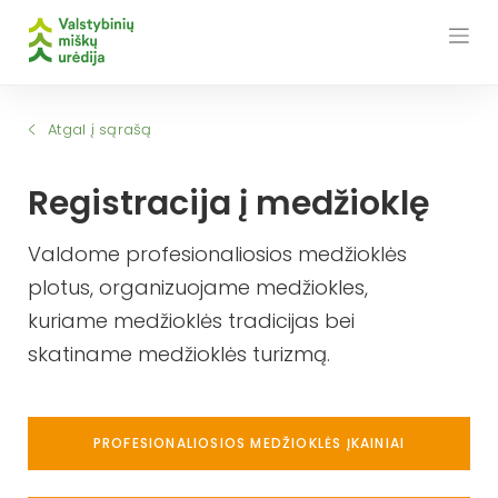
Skip
to
content
Atgal į sąrašą
Registracija į medžioklę
Valdome profesionaliosios medžioklės
plotus, organizuojame medžiokles,
kuriame medžioklės tradicijas bei
skatiname medžioklės turizmą.
PROFESIONALIOSIOS MEDŽIOKLĖS ĮKAINIAI