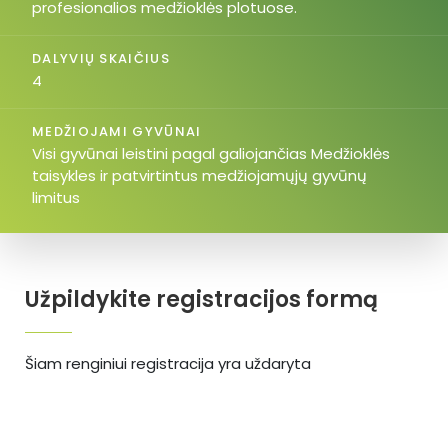
profesionalios medžioklės plotuose.
DALYVIŲ SKAIČIUS
4
MEDŽIOJAMI GYVŪNAI
Visi gyvūnai leistini pagal galiojančias Medžioklės
taisykles ir patvirtintus medžiojamųjų gyvūnų
limitus
Užpildykite registracijos formą
Šiam renginiui registracija yra uždaryta