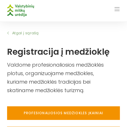
Skip
to
content
Atgal į sąrašą
Registracija į medžioklę
Valdome profesionaliosios medžioklės
plotus, organizuojame medžiokles,
kuriame medžioklės tradicijas bei
skatiname medžioklės turizmą.
PROFESIONALIOSIOS MEDŽIOKLĖS ĮKAINIAI