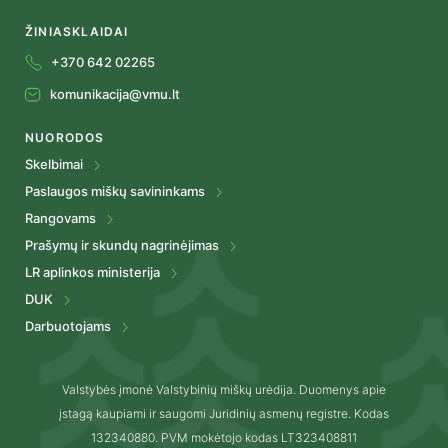
ŽINIASKLAIDAI
+370 642 02265
komunikacija@vmu.lt
NUORODOS
Skelbimai
Paslaugos miškų savininkams
Rangovams
Prašymų ir skundų nagrinėjimas
LR aplinkos ministerija
DUK
Darbuotojams
Valstybės įmonė Valstybinių miškų urėdija. Duomenys apie
įstagą kaupiami ir saugomi Juridinių asmenų registre. Kodas
132340880. PVM mokėtojo kodas LT323408811