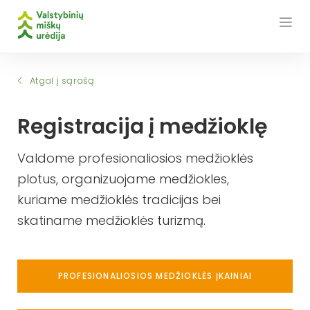
Skip
to
content
Atgal į sąrašą
Registracija į medžioklę
Valdome profesionaliosios medžioklės
plotus, organizuojame medžiokles,
kuriame medžioklės tradicijas bei
skatiname medžioklės turizmą.
PROFESIONALIOSIOS MEDŽIOKLĖS ĮKAINIAI