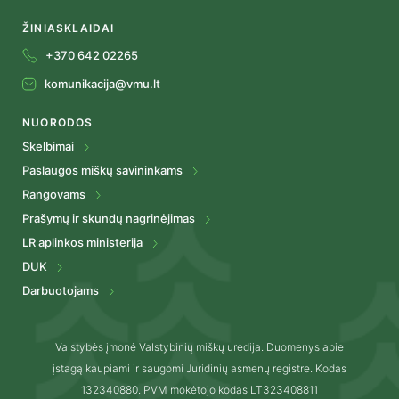
ŽINIASKLAIDAI
+370 642 02265
komunikacija@vmu.lt
NUORODOS
Skelbimai
Paslaugos miškų savininkams
Rangovams
Prašymų ir skundų nagrinėjimas
LR aplinkos ministerija
DUK
Darbuotojams
Valstybės įmonė Valstybinių miškų urėdija. Duomenys apie
įstagą kaupiami ir saugomi Juridinių asmenų registre. Kodas
132340880. PVM mokėtojo kodas LT323408811