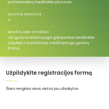
profesionalios medžioklės plotuose.
DALYVIŲ SKAIČIUS
4
MEDŽIOJAMI GYVŪNAI
Visi gyvūnai leistini pagal galiojančias Medžioklės
taisykles ir patvirtintus medžiojamųjų gyvūnų
limitus
Užpildykite registracijos formą
Šiam renginiui visos vietos jau užsakytos