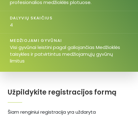
profesionalios medžioklės plotuose.
DALYVIŲ SKAIČIUS
4
MEDŽIOJAMI GYVŪNAI
Visi gyvūnai leistini pagal galiojančias Medžioklės
taisykles ir patvirtintus medžiojamųjų gyvūnų
limitus
Užpildykite registracijos formą
Šiam renginiui registracija yra uždaryta