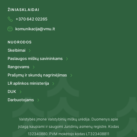
ŽINIASKLAIDAI
+370 642 02265
komunikacija@vmu.lt
NUORODOS
Skelbimai
Paslaugos miškų savininkams
Rangovams
Prašymų ir skundų nagrinėjimas
LR aplinkos ministerija
DUK
Darbuotojams
Valstybės įmonė Valstybinių miškų urėdija. Duomenys apie
įstagą kaupiami ir saugomi Juridinių asmenų registre. Kodas
132340880. PVM mokėtojo kodas LT323408811