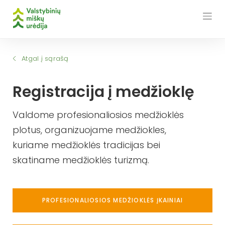
Skip
to
content
Atgal į sąrašą
Registracija į medžioklę
Valdome profesionaliosios medžioklės
plotus, organizuojame medžiokles,
kuriame medžioklės tradicijas bei
skatiname medžioklės turizmą.
PROFESIONALIOSIOS MEDŽIOKLĖS ĮKAINIAI