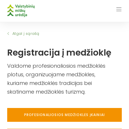
Skip
to
content
Atgal į sąrašą
Registracija į medžioklę
Valdome profesionaliosios medžioklės
plotus, organizuojame medžiokles,
kuriame medžioklės tradicijas bei
skatiname medžioklės turizmą.
PROFESIONALIOSIOS MEDŽIOKLĖS ĮKAINIAI