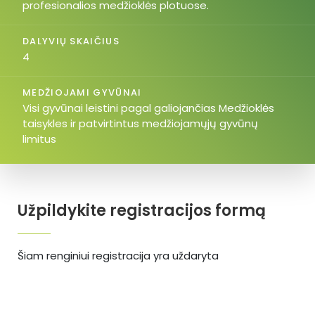
profesionalios medžioklės plotuose.
DALYVIŲ SKAIČIUS
4
MEDŽIOJAMI GYVŪNAI
Visi gyvūnai leistini pagal galiojančias Medžioklės
taisykles ir patvirtintus medžiojamųjų gyvūnų
limitus
Užpildykite registracijos formą
Šiam renginiui registracija yra uždaryta