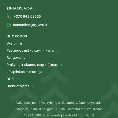
ŽINIASKLAIDAI
+370 642 02265
komunikacija@vmu.lt
NUORODOS
Skelbimai
Paslaugos miškų savininkams
Rangovams
Prašymų ir skundų nagrinėjimas
LR aplinkos ministerija
DUK
Darbuotojams
Valstybės įmonė Valstybinių miškų urėdija. Duomenys apie
įstagą kaupiami ir saugomi Juridinių asmenų registre. Kodas
132340880. PVM mokėtojo kodas LT323408811