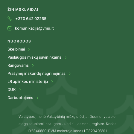
ŽINIASKLAIDAI
+370 642 02265
komunikacija@vmu.lt
NUORODOS
Skelbimai
Paslaugos miškų savininkams
Rangovams
Prašymų ir skundų nagrinėjimas
LR aplinkos ministerija
DUK
Darbuotojams
Valstybės įmonė Valstybinių miškų urėdija. Duomenys apie
įstagą kaupiami ir saugomi Juridinių asmenų registre. Kodas
132340880. PVM mokėtojo kodas LT323408811