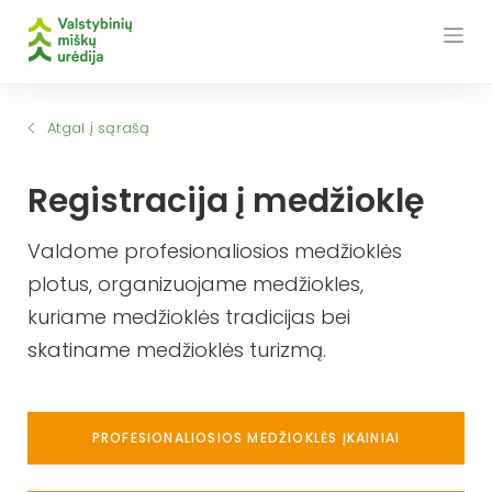
Skip
to
content
Atgal į sąrašą
Registracija į medžioklę
Valdome profesionaliosios medžioklės
plotus, organizuojame medžiokles,
kuriame medžioklės tradicijas bei
skatiname medžioklės turizmą.
PROFESIONALIOSIOS MEDŽIOKLĖS ĮKAINIAI