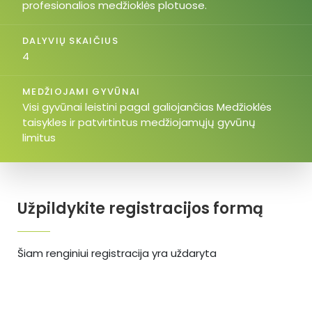
profesionalios medžioklės plotuose.
DALYVIŲ SKAIČIUS
4
MEDŽIOJAMI GYVŪNAI
Visi gyvūnai leistini pagal galiojančias Medžioklės
taisykles ir patvirtintus medžiojamųjų gyvūnų
limitus
Užpildykite registracijos formą
Šiam renginiui registracija yra uždaryta