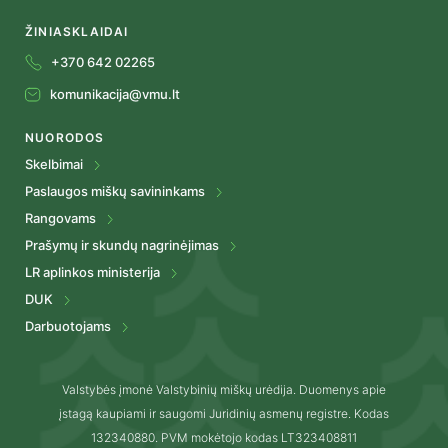
ŽINIASKLAIDAI
+370 642 02265
komunikacija@vmu.lt
NUORODOS
Skelbimai
Paslaugos miškų savininkams
Rangovams
Prašymų ir skundų nagrinėjimas
LR aplinkos ministerija
DUK
Darbuotojams
Valstybės įmonė Valstybinių miškų urėdija. Duomenys apie
įstagą kaupiami ir saugomi Juridinių asmenų registre. Kodas
132340880. PVM mokėtojo kodas LT323408811