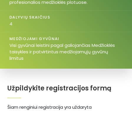
profesionalios medžioklės plotuose.
DALYVIŲ SKAIČIUS
4
MEDŽIOJAMI GYVŪNAI
Visi gyvūnai leistini pagal galiojančias Medžioklės
taisykles ir patvirtintus medžiojamųjų gyvūnų
limitus
Užpildykite registracijos formą
Šiam renginiui registracija yra uždaryta