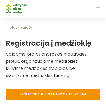
Skip
to
content
Atgal į sąrašą
Registracija į medžioklę
Valdome profesionaliosios medžioklės
plotus, organizuojame medžiokles,
kuriame medžioklės tradicijas bei
skatiname medžioklės turizmą.
PROFESIONALIOSIOS MEDŽIOKLĖS ĮKAINIAI