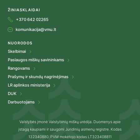
ŽINIASKLAIDAI
+370 642 02265
komunikacija@vmu.lt
NUORODOS
Skelbimai
Paslaugos miškų savininkams
Rangovams
Prašymų ir skundų nagrinėjimas
LR aplinkos ministerija
DUK
Darbuotojams
Valstybės įmonė Valstybinių miškų urėdija. Duomenys apie
įstagą kaupiami ir saugomi Juridinių asmenų registre. Kodas
132340880. PVM mokėtojo kodas LT323408811