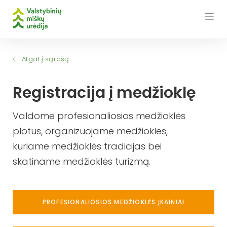
Skip
to
content
Atgal į sąrašą
Registracija į medžioklę
Valdome profesionaliosios medžioklės
plotus, organizuojame medžiokles,
kuriame medžioklės tradicijas bei
skatiname medžioklės turizmą.
PROFESIONALIOSIOS MEDŽIOKLĖS ĮKAINIAI