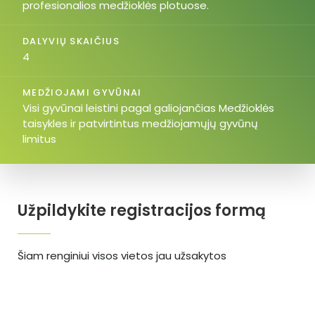
profesionalios medžioklės plotuose.
DALYVIŲ SKAIČIUS
4
MEDŽIOJAMI GYVŪNAI
Visi gyvūnai leistini pagal galiojančias Medžioklės
taisykles ir patvirtintus medžiojamųjų gyvūnų
limitus
Užpildykite registracijos formą
Šiam renginiui visos vietos jau užsakytos