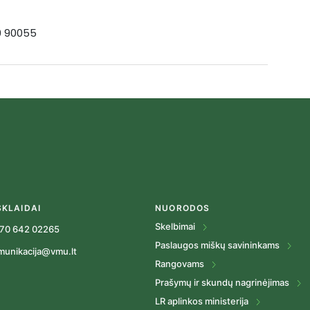
19 90055
SKLAIDAI
NUORODOS
Skelbimai
70 642 02265
Paslaugos miškų savininkams
munikacija@vmu.lt
Rangovams
Prašymų ir skundų nagrinėjimas
LR aplinkos ministerija