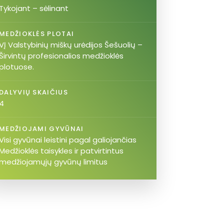
Tykojant – sėlinant
MEDŽIOKLĖS PLOTAI
VĮ Valstybinių miškų urėdijos Šešuolių –
Širvintų profesionalios medžioklės
plotuose.
DALYVIŲ SKAIČIUS
4
MEDŽIOJAMI GYVŪNAI
Visi gyvūnai leistini pagal galiojančias
Medžioklės taisykles ir patvirtintus
medžiojamųjų gyvūnų limitus