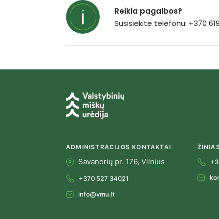
Reikia pagalbos?
Susisiekite telefonu: +370 6
ADMINISTRACIJOS KONTAKTAI
ŽINIA
Savanorių pr. 176, Vilnius
+3
ko
+370 527 34021
info@vmu.lt