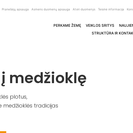
Pranešėjų apsauga
Asmens duomenų apsauga
Atviri duomenys
Teisinė informacija
Kons
PERKAME ŽEMĘ
VEIKLOS SRITYS
NAUJIE
STRUKTŪRA IR KONTAK
 į medžioklę
ės plotus,
 medžioklės tradicijas