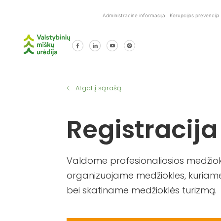
Skip
Administracinė informacija
Korupcijos prevencija
to
content
Atgal į sąrašą
Registracija
Valdome profesionaliosios medžiokl
organizuojame medžiokles, kuriame
bei skatiname medžioklės turizmą.