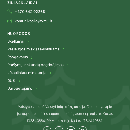
ŽINIASKLAIDAI
+370 642 02265
komunikacija@vmu.lt
NUORODOS
Skelbimai
Paslaugos miškų savininkams
Rangovams
Prašymų ir skundų nagrinėjimas
LR aplinkos ministerija
DUK
Darbuotojams
Valstybės įmonė Valstybinių miškų urėdija. Duomenys apie
įstagą kaupiami ir saugomi Juridinių asmenų registre. Kodas
132340880. PVM mokėtojo kodas LT323408811