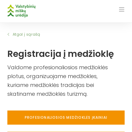
Skip
to
content
Atgal į sąrašą
Registracija į medžioklę
Valdome profesionaliosios medžioklės
plotus, organizuojame medžiokles,
kuriame medžioklės tradicijas bei
skatiname medžioklės turizmą.
PROFESIONALIOSIOS MEDŽIOKLĖS ĮKAINIAI