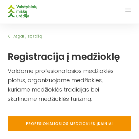
Skip
to
content
Atgal į sąrašą
Registracija į medžioklę
Valdome profesionaliosios medžioklės
plotus, organizuojame medžiokles,
kuriame medžioklės tradicijas bei
skatiname medžioklės turizmą.
PROFESIONALIOSIOS MEDŽIOKLĖS ĮKAINIAI