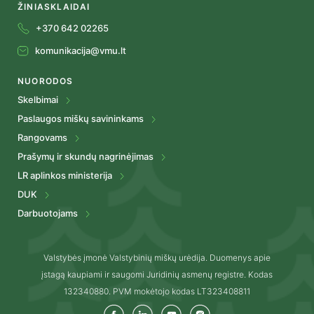
ŽINIASKLAIDAI
+370 642 02265
komunikacija@vmu.lt
NUORODOS
Skelbimai
Paslaugos miškų savininkams
Rangovams
Prašymų ir skundų nagrinėjimas
LR aplinkos ministerija
DUK
Darbuotojams
Valstybės įmonė Valstybinių miškų urėdija. Duomenys apie
įstagą kaupiami ir saugomi Juridinių asmenų registre. Kodas
132340880. PVM mokėtojo kodas LT323408811