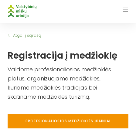
Skip
to
content
Atgal į sąrašą
Registracija į medžioklę
Valdome profesionaliosios medžioklės
plotus, organizuojame medžiokles,
kuriame medžioklės tradicijas bei
skatiname medžioklės turizmą.
PROFESIONALIOSIOS MEDŽIOKLĖS ĮKAINIAI