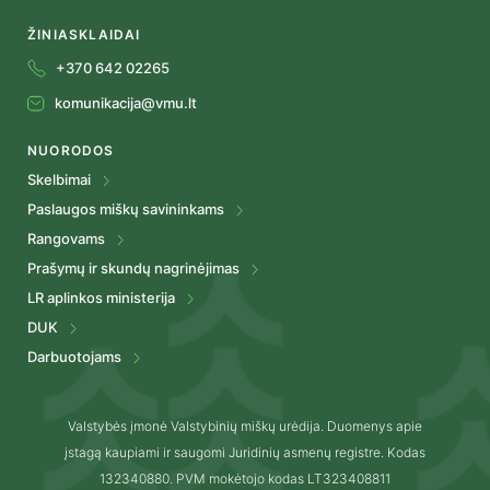
ŽINIASKLAIDAI
+370 642 02265
komunikacija@vmu.lt
NUORODOS
Skelbimai
Paslaugos miškų savininkams
Rangovams
Prašymų ir skundų nagrinėjimas
LR aplinkos ministerija
DUK
Darbuotojams
Valstybės įmonė Valstybinių miškų urėdija. Duomenys apie
įstagą kaupiami ir saugomi Juridinių asmenų registre. Kodas
132340880. PVM mokėtojo kodas LT323408811