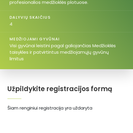
profesionalios medžioklės plotuose.
DALYVIŲ SKAIČIUS
4
MEDŽIOJAMI GYVŪNAI
Visi gyvūnai leistini pagal galiojančias Medžioklės
taisykles ir patvirtintus medžiojamųjų gyvūnų
limitus
Užpildykite registracijos formą
Šiam renginiui registracija yra uždaryta