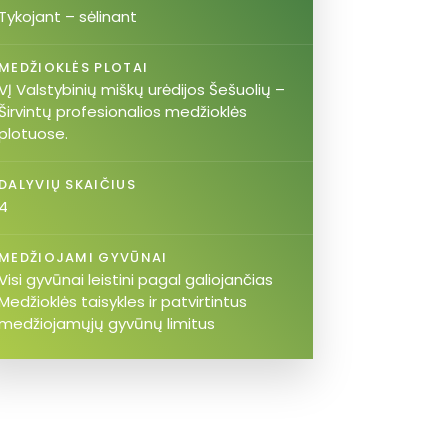
Tykojant – sėlinant
MEDŽIOKLĖS PLOTAI
VĮ Valstybinių miškų urėdijos Šešuolių –
Širvintų profesionalios medžioklės
plotuose.
DALYVIŲ SKAIČIUS
4
MEDŽIOJAMI GYVŪNAI
Visi gyvūnai leistini pagal galiojančias
Medžioklės taisykles ir patvirtintus
medžiojamųjų gyvūnų limitus