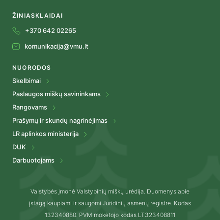
ŽINIASKLAIDAI
+370 642 02265
komunikacija@vmu.lt
NUORODOS
Skelbimai
Paslaugos miškų savininkams
Rangovams
Prašymų ir skundų nagrinėjimas
LR aplinkos ministerija
DUK
Darbuotojams
Valstybės įmonė Valstybinių miškų urėdija. Duomenys apie
įstagą kaupiami ir saugomi Juridinių asmenų registre. Kodas
132340880. PVM mokėtojo kodas LT323408811