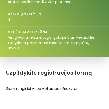
profesionalios medžioklės plotuose.
DALYVIŲ SKAIČIUS
4
MEDŽIOJAMI GYVŪNAI
Visi gyvūnai leistini pagal galiojančias Medžioklės
taisykles ir patvirtintus medžiojamųjų gyvūnų
limitus
Užpildykite registracijos formą
Šiam renginiui visos vietos jau užsakytos