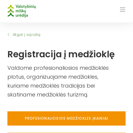
Skip
to
content
Atgal į sąrašą
Registracija į medžioklę
Valdome profesionaliosios medžioklės
plotus, organizuojame medžiokles,
kuriame medžioklės tradicijas bei
skatiname medžioklės turizmą.
PROFESIONALIOSIOS MEDŽIOKLĖS ĮKAINIAI