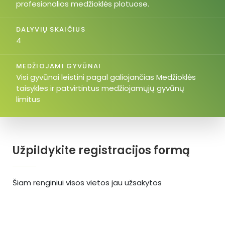
profesionalios medžioklės plotuose.
DALYVIŲ SKAIČIUS
4
MEDŽIOJAMI GYVŪNAI
Visi gyvūnai leistini pagal galiojančias Medžioklės
taisykles ir patvirtintus medžiojamųjų gyvūnų
limitus
Užpildykite registracijos formą
Šiam renginiui visos vietos jau užsakytos