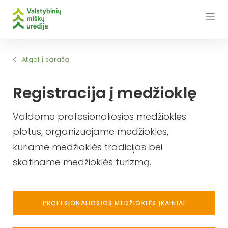
Skip
to
content
Atgal į sąrašą
Registracija į medžioklę
Valdome profesionaliosios medžioklės
plotus, organizuojame medžiokles,
kuriame medžioklės tradicijas bei
skatiname medžioklės turizmą.
PROFESIONALIOSIOS MEDŽIOKLĖS ĮKAINIAI