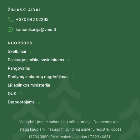
ŽINIASKLAIDAI
+370 642 02265
komunikacija@vmu.lt
NUORODOS
Skelbimai
Paslaugos miškų savininkams
Rangovams
Prašymų ir skundų nagrinėjimas
LR aplinkos ministerija
DUK
Darbuotojams
Valstybės įmonė Valstybinių miškų urėdija. Duomenys apie
įstagą kaupiami ir saugomi Juridinių asmenų registre. Kodas
132340880. PVM mokėtojo kodas LT323408811