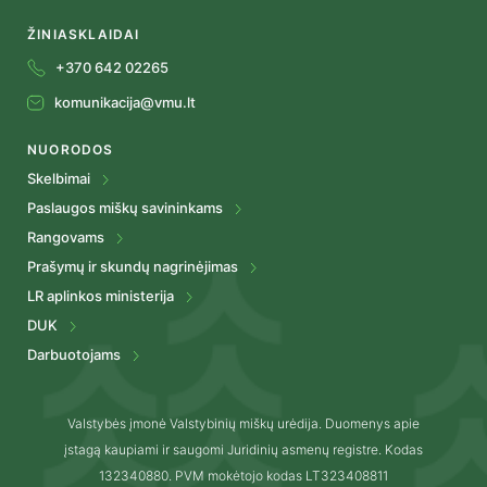
ŽINIASKLAIDAI
+370 642 02265
komunikacija@vmu.lt
NUORODOS
Skelbimai
Paslaugos miškų savininkams
Rangovams
Prašymų ir skundų nagrinėjimas
LR aplinkos ministerija
DUK
Darbuotojams
Valstybės įmonė Valstybinių miškų urėdija. Duomenys apie
įstagą kaupiami ir saugomi Juridinių asmenų registre. Kodas
132340880. PVM mokėtojo kodas LT323408811