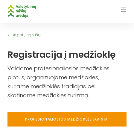
Skip
to
content
Atgal į sąrašą
Registracija į medžioklę
Valdome profesionaliosios medžioklės
plotus, organizuojame medžiokles,
kuriame medžioklės tradicijas bei
skatiname medžioklės turizmą.
PROFESIONALIOSIOS MEDŽIOKLĖS ĮKAINIAI