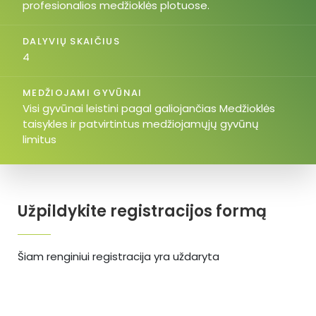
profesionalios medžioklės plotuose.
DALYVIŲ SKAIČIUS
4
MEDŽIOJAMI GYVŪNAI
Visi gyvūnai leistini pagal galiojančias Medžioklės
taisykles ir patvirtintus medžiojamųjų gyvūnų
limitus
Užpildykite registracijos formą
Šiam renginiui registracija yra uždaryta