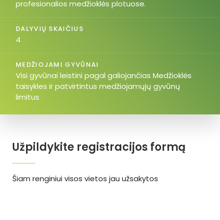
profesionalios medžioklės plotuose.
DALYVIŲ SKAIČIUS
4
MEDŽIOJAMI GYVŪNAI
Visi gyvūnai leistini pagal galiojančias Medžioklės
taisykles ir patvirtintus medžiojamųjų gyvūnų
limitus
Užpildykite registracijos formą
Šiam renginiui visos vietos jau užsakytos