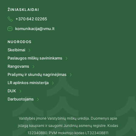
ŽINIASKLAIDAI
+370 642 02265
komunikacija@vmu.lt
NUORODOS
Skelbimai
Paslaugos miškų savininkams
Rangovams
Prašymų ir skundų nagrinėjimas
LR aplinkos ministerija
DUK
Darbuotojams
Valstybės įmonė Valstybinių miškų urėdija. Duomenys apie
įstagą kaupiami ir saugomi Juridinių asmenų registre. Kodas
132340880. PVM mokėtojo kodas LT323408811