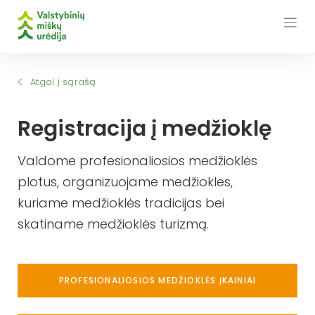
Skip
to
content
Atgal į sąrašą
Registracija į medžioklę
Valdome profesionaliosios medžioklės
plotus, organizuojame medžiokles,
kuriame medžioklės tradicijas bei
skatiname medžioklės turizmą.
PROFESIONALIOSIOS MEDŽIOKLĖS ĮKAINIAI