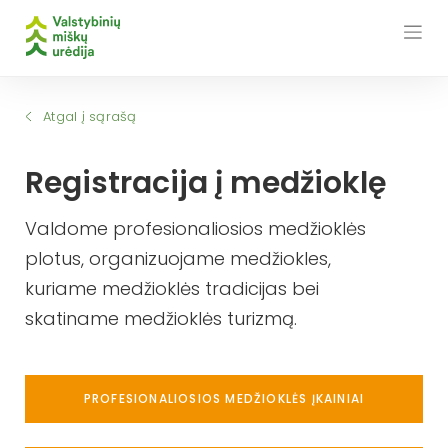
Skip
to
content
Atgal į sąrašą
Registracija į medžioklę
Valdome profesionaliosios medžioklės
plotus, organizuojame medžiokles,
kuriame medžioklės tradicijas bei
skatiname medžioklės turizmą.
PROFESIONALIOSIOS MEDŽIOKLĖS ĮKAINIAI