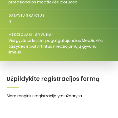
profesionalios medžioklės plotuose.
DALYVIŲ SKAIČIUS
4
MEDŽIOJAMI GYVŪNAI
Visi gyvūnai leistini pagal galiojančias Medžioklės
taisykles ir patvirtintus medžiojamųjų gyvūnų
limitus
Užpildykite registracijos formą
Šiam renginiui registracija yra uždaryta