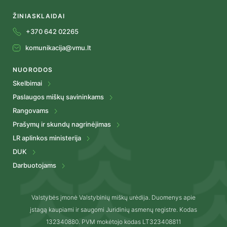
ŽINIASKLAIDAI
+370 642 02265
komunikacija@vmu.lt
NUORODOS
Skelbimai
Paslaugos miškų savininkams
Rangovams
Prašymų ir skundų nagrinėjimas
LR aplinkos ministerija
DUK
Darbuotojams
Valstybės įmonė Valstybinių miškų urėdija. Duomenys apie
įstagą kaupiami ir saugomi Juridinių asmenų registre. Kodas
132340880. PVM mokėtojo kodas LT323408811