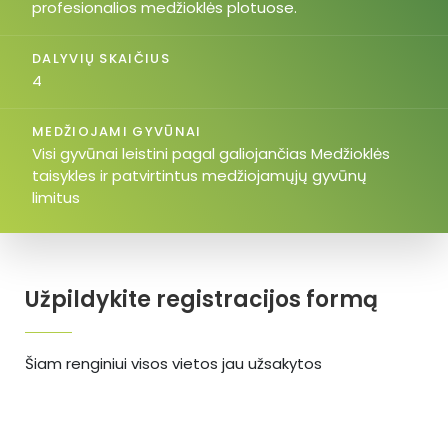
profesionalios medžioklės plotuose.
DALYVIŲ SKAIČIUS
4
MEDŽIOJAMI GYVŪNAI
Visi gyvūnai leistini pagal galiojančias Medžioklės
taisykles ir patvirtintus medžiojamųjų gyvūnų
limitus
Užpildykite registracijos formą
Šiam renginiui visos vietos jau užsakytos