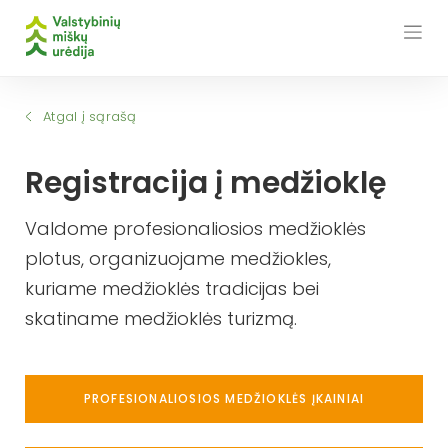
Skip
to
content
Atgal į sąrašą
Registracija į medžioklę
Valdome profesionaliosios medžioklės
plotus, organizuojame medžiokles,
kuriame medžioklės tradicijas bei
skatiname medžioklės turizmą.
PROFESIONALIOSIOS MEDŽIOKLĖS ĮKAINIAI