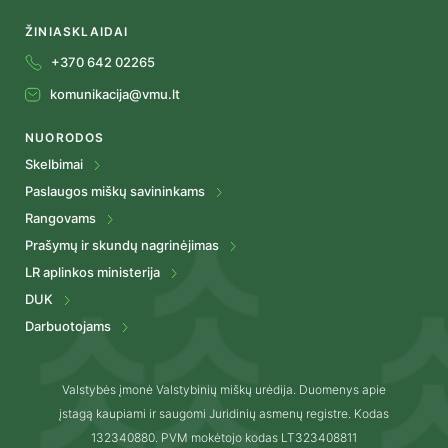
ŽINIASKLAIDAI
+370 642 02265
komunikacija@vmu.lt
NUORODOS
Skelbimai
Paslaugos miškų savininkams
Rangovams
Prašymų ir skundų nagrinėjimas
LR aplinkos ministerija
DUK
Darbuotojams
Valstybės įmonė Valstybinių miškų urėdija. Duomenys apie
įstagą kaupiami ir saugomi Juridinių asmenų registre. Kodas
132340880. PVM mokėtojo kodas LT323408811