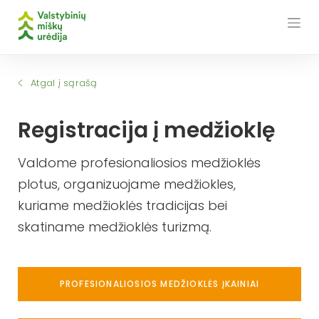
Skip
to
content
Atgal į sąrašą
Registracija į medžioklę
Valdome profesionaliosios medžioklės
plotus, organizuojame medžiokles,
kuriame medžioklės tradicijas bei
skatiname medžioklės turizmą.
PROFESIONALIOSIOS MEDŽIOKLĖS ĮKAINIAI