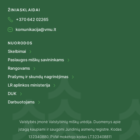
ŽINIASKLAIDAI
+370 642 02265
komunikacija@vmu.lt
NUORODOS
Skelbimai
Paslaugos miškų savininkams
Rangovams
Prašymų ir skundų nagrinėjimas
LR aplinkos ministerija
DUK
Darbuotojams
Valstybės įmonė Valstybinių miškų urėdija. Duomenys apie
įstagą kaupiami ir saugomi Juridinių asmenų registre. Kodas
132340880. PVM mokėtojo kodas LT323408811