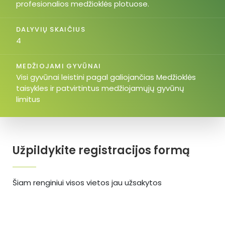
profesionalios medžioklės plotuose.
DALYVIŲ SKAIČIUS
4
MEDŽIOJAMI GYVŪNAI
Visi gyvūnai leistini pagal galiojančias Medžioklės
taisykles ir patvirtintus medžiojamųjų gyvūnų
limitus
Užpildykite registracijos formą
Šiam renginiui visos vietos jau užsakytos