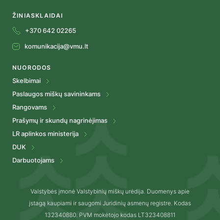
ŽINIASKLAIDAI
+370 642 02265
komunikacija@vmu.lt
NUORODOS
Skelbimai
Paslaugos miškų savininkams
Rangovams
Prašymų ir skundų nagrinėjimas
LR aplinkos ministerija
DUK
Darbuotojams
Valstybės įmonė Valstybinių miškų urėdija. Duomenys apie
įstagą kaupiami ir saugomi Juridinių asmenų registre. Kodas
132340880. PVM mokėtojo kodas LT323408811