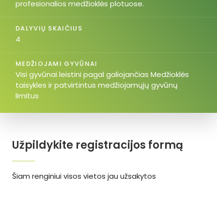
profesionalios medžioklės plotuose.
DALYVIŲ SKAIČIUS
4
MEDŽIOJAMI GYVŪNAI
Visi gyvūnai leistini pagal galiojančias Medžioklės
taisykles ir patvirtintus medžiojamųjų gyvūnų
limitus
Užpildykite registracijos formą
Šiam renginiui visos vietos jau užsakytos