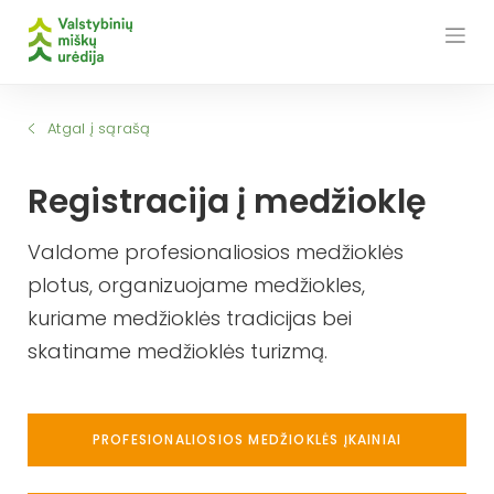
Skip
to
content
Atgal į sąrašą
Registracija į medžioklę
Valdome profesionaliosios medžioklės
plotus, organizuojame medžiokles,
kuriame medžioklės tradicijas bei
skatiname medžioklės turizmą.
PROFESIONALIOSIOS MEDŽIOKLĖS ĮKAINIAI