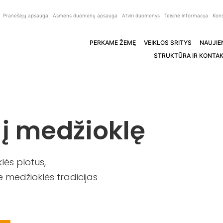
Pranešėjų apsauga
Asmens duomenų apsauga
Atviri duomenys
Teisinė informacija
Kons
PERKAME ŽEMĘ
VEIKLOS SRITYS
NAUJIE
STRUKTŪRA IR KONTAK
 į medžioklę
ės plotus,
 medžioklės tradicijas