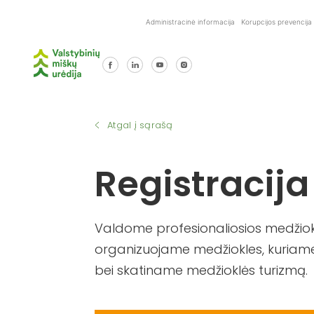
Skip
Administracinė informacija
Korupcijos prevencija
to
content
Atgal į sąrašą
Registracija
Valdome profesionaliosios medžiokl
organizuojame medžiokles, kuriame
bei skatiname medžioklės turizmą.