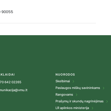
19 90055
SKLAIDAI
NUORODOS
Skelbimai
70 642 02265
Paslaugos miškų savininkams
munikacija@vmu.lt
Rangovams
Prašymų ir skundų nagrinėjimas
LR aplinkos ministerija