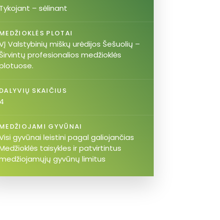
Tykojant – sėlinant
MEDŽIOKLĖS PLOTAI
VĮ Valstybinių miškų urėdijos Šešuolių –
Širvintų profesionalios medžioklės
plotuose.
DALYVIŲ SKAIČIUS
4
MEDŽIOJAMI GYVŪNAI
Visi gyvūnai leistini pagal galiojančias
Medžioklės taisykles ir patvirtintus
medžiojamųjų gyvūnų limitus