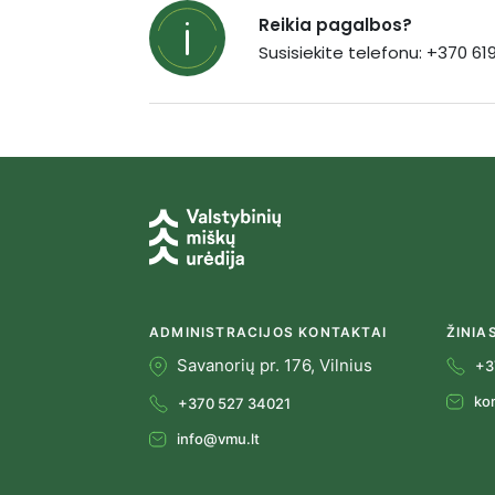
Reikia pagalbos?
Susisiekite telefonu: +370 6
ADMINISTRACIJOS KONTAKTAI
ŽINIA
Savanorių pr. 176, Vilnius
+3
ko
+370 527 34021
info@vmu.lt