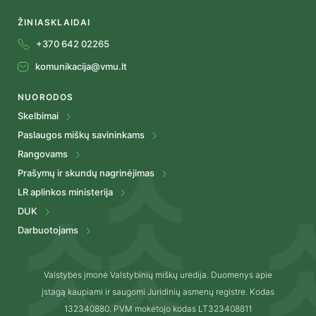
ŽINIASKLAIDAI
+370 642 02265
komunikacija@vmu.lt
NUORODOS
Skelbimai
Paslaugos miškų savininkams
Rangovams
Prašymų ir skundų nagrinėjimas
LR aplinkos ministerija
DUK
Darbuotojams
Valstybės įmonė Valstybinių miškų urėdija. Duomenys apie
įstagą kaupiami ir saugomi Juridinių asmenų registre. Kodas
132340880. PVM mokėtojo kodas LT323408811