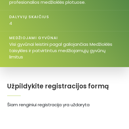
profesionalios medžioklės plotuose.
DALYVIŲ SKAIČIUS
4
MEDŽIOJAMI GYVŪNAI
Visi gyvūnai leistini pagal galiojančias Medžioklės
taisykles ir patvirtintus medžiojamųjų gyvūnų
limitus
Užpildykite registracijos formą
Šiam renginiui registracija yra uždaryta