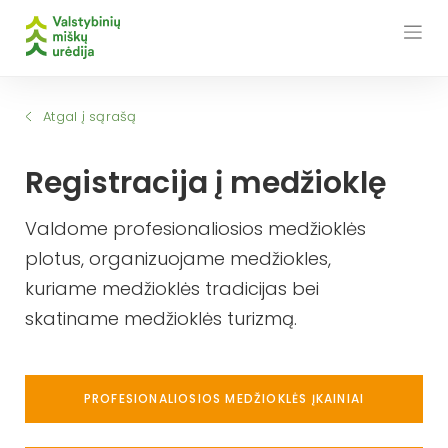
Skip
to
content
Atgal į sąrašą
Registracija į medžioklę
Valdome profesionaliosios medžioklės
plotus, organizuojame medžiokles,
kuriame medžioklės tradicijas bei
skatiname medžioklės turizmą.
PROFESIONALIOSIOS MEDŽIOKLĖS ĮKAINIAI