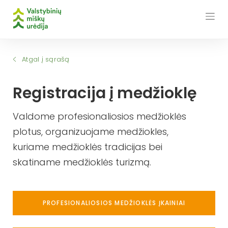
Skip
to
content
Atgal į sąrašą
Registracija į medžioklę
Valdome profesionaliosios medžioklės
plotus, organizuojame medžiokles,
kuriame medžioklės tradicijas bei
skatiname medžioklės turizmą.
PROFESIONALIOSIOS MEDŽIOKLĖS ĮKAINIAI