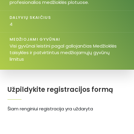
profesionalios medžioklės plotuose.
DALYVIŲ SKAIČIUS
4
MEDŽIOJAMI GYVŪNAI
Visi gyvūnai leistini pagal galiojančias Medžioklės
taisykles ir patvirtintus medžiojamųjų gyvūnų
limitus
Užpildykite registracijos formą
Šiam renginiui registracija yra uždaryta