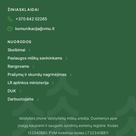
ŽINIASKLAIDAI
+370 642 02265
komunikacija@vmu.lt
NUORODOS
Skelbimai
Paslaugos miškų savininkams
Rangovams
Prašymų ir skundų nagrinėjimas
LR aplinkos ministerija
DUK
Darbuotojams
Valstybės įmonė Valstybinių miškų urėdija. Duomenys apie
įstagą kaupiami ir saugomi Juridinių asmenų registre. Kodas
132340880. PVM mokėtojo kodas LT323408811