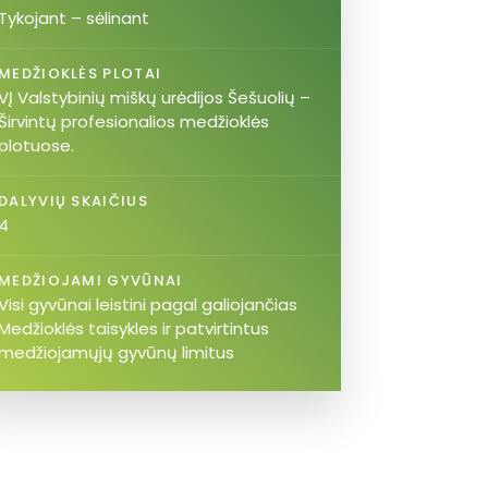
Tykojant – sėlinant
MEDŽIOKLĖS PLOTAI
VĮ Valstybinių miškų urėdijos Šešuolių –
Širvintų profesionalios medžioklės
plotuose.
DALYVIŲ SKAIČIUS
4
MEDŽIOJAMI GYVŪNAI
Visi gyvūnai leistini pagal galiojančias
Medžioklės taisykles ir patvirtintus
medžiojamųjų gyvūnų limitus