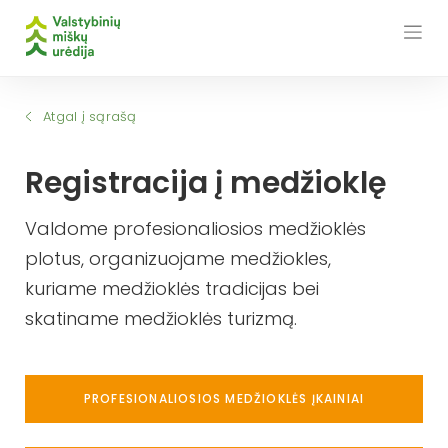
Skip
to
content
Atgal į sąrašą
Registracija į medžioklę
Valdome profesionaliosios medžioklės
plotus, organizuojame medžiokles,
kuriame medžioklės tradicijas bei
skatiname medžioklės turizmą.
PROFESIONALIOSIOS MEDŽIOKLĖS ĮKAINIAI