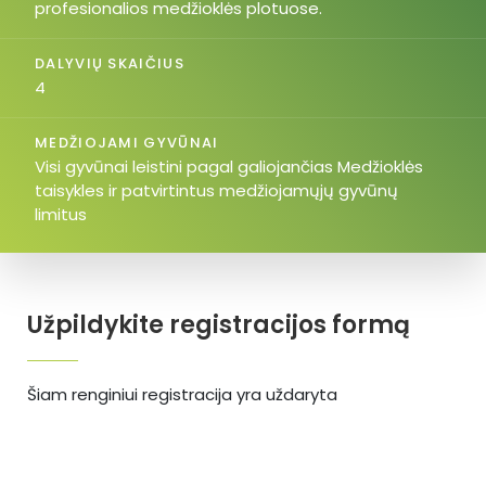
profesionalios medžioklės plotuose.
DALYVIŲ SKAIČIUS
4
MEDŽIOJAMI GYVŪNAI
Visi gyvūnai leistini pagal galiojančias Medžioklės
taisykles ir patvirtintus medžiojamųjų gyvūnų
limitus
Užpildykite registracijos formą
Šiam renginiui registracija yra uždaryta