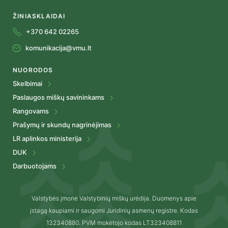
ŽINIASKLAIDAI
+370 642 02265
komunikacija@vmu.lt
NUORODOS
Skelbimai
Paslaugos miškų savininkams
Rangovams
Prašymų ir skundų nagrinėjimas
LR aplinkos ministerija
DUK
Darbuotojams
Valstybės įmonė Valstybinių miškų urėdija. Duomenys apie
įstagą kaupiami ir saugomi Juridinių asmenų registre. Kodas
132340880. PVM mokėtojo kodas LT323408811