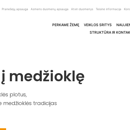
Pranešėjų apsauga
Asmens duomenų apsauga
Atviri duomenys
Teisinė informacija
Kons
PERKAME ŽEMĘ
VEIKLOS SRITYS
NAUJIE
STRUKTŪRA IR KONTAK
 į medžioklę
ės plotus,
 medžioklės tradicijas