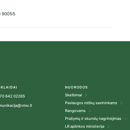
19 90055
SKLAIDAI
NUORODOS
Skelbimai
70 642 02265
Paslaugos miškų savininkams
munikacija@vmu.lt
Rangovams
Prašymų ir skundų nagrinėjimas
LR aplinkos ministerija