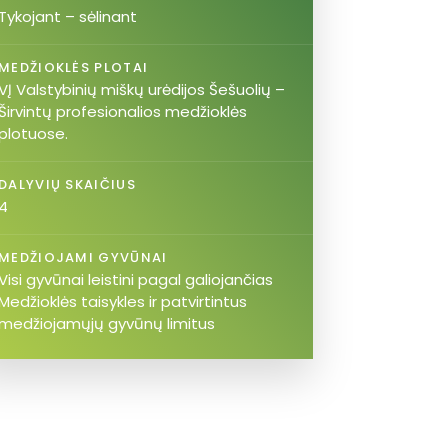
Tykojant – sėlinant
MEDŽIOKLĖS PLOTAI
VĮ Valstybinių miškų urėdijos Šešuolių –
Širvintų profesionalios medžioklės
plotuose.
DALYVIŲ SKAIČIUS
4
MEDŽIOJAMI GYVŪNAI
Visi gyvūnai leistini pagal galiojančias
Medžioklės taisykles ir patvirtintus
medžiojamųjų gyvūnų limitus