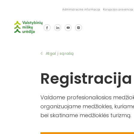
Skip
Administracinė informacija
Korupcijos prevencija
to
content
Atgal į sąrašą
Registracija
Valdome profesionaliosios medžiokl
organizuojame medžiokles, kuriame
bei skatiname medžioklės turizmą.