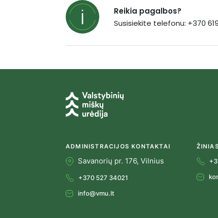
Reikia pagalbos?
Susisiekite telefonu: +370 6
ADMINISTRACIJOS KONTAKTAI
ŽINIA
Savanorių pr. 176, Vilnius
+3
ko
+370 527 34021
info@vmu.lt