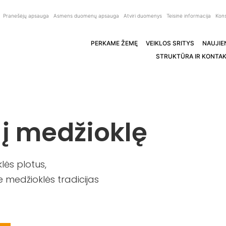
Pranešėjų apsauga
Asmens duomenų apsauga
Atviri duomenys
Teisinė informacija
Kons
PERKAME ŽEMĘ
VEIKLOS SRITYS
NAUJIE
STRUKTŪRA IR KONTAK
 į medžioklę
ės plotus,
 medžioklės tradicijas