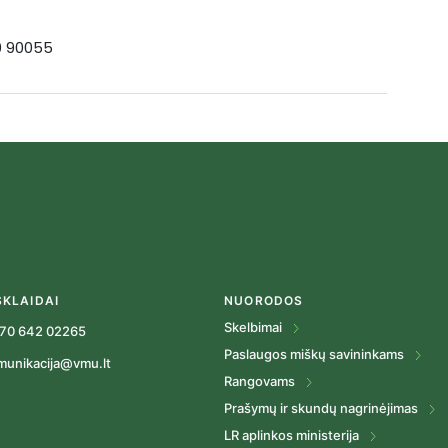
19 90055
SKLAIDAI
NUORODOS
Skelbimai
70 642 02265
Paslaugos miškų savininkams
munikacija@vmu.lt
Rangovams
Prašymų ir skundų nagrinėjimas
LR aplinkos ministerija