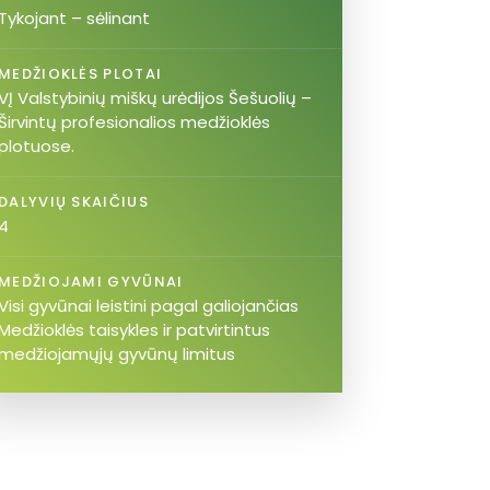
Tykojant – sėlinant
MEDŽIOKLĖS PLOTAI
VĮ Valstybinių miškų urėdijos Šešuolių –
Širvintų profesionalios medžioklės
plotuose.
DALYVIŲ SKAIČIUS
4
MEDŽIOJAMI GYVŪNAI
Visi gyvūnai leistini pagal galiojančias
Medžioklės taisykles ir patvirtintus
medžiojamųjų gyvūnų limitus