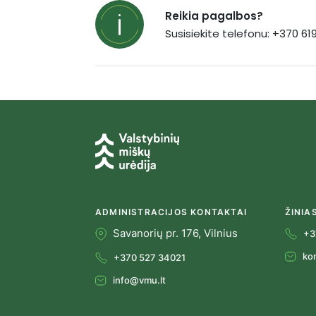
Reikia pagalbos?
Susisiekite telefonu: +370 6
ADMINISTRACIJOS KONTAKTAI
ŽINIA
Savanorių pr. 176, Vilnius
+3
ko
+370 527 34021
info@vmu.lt