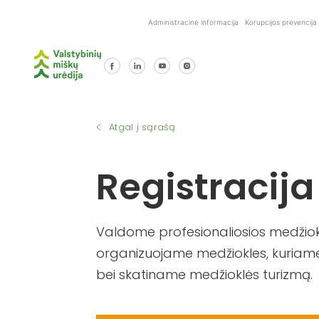
Skip
Administracinė informacija
Korupcijos prevencija
to
content
Atgal į sąrašą
Registracija
Valdome profesionaliosios medžiokl
organizuojame medžiokles, kuriame
bei skatiname medžioklės turizmą.