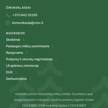
ŽINIASKLAIDAI
+370 642 02265
komunikacija@vmu.lt
NUORODOS
Skelbimai
Paslaugos miškų savininkams
Rangovams
Prašymų ir skundų nagrinėjimas
LR aplinkos ministerija
DUK
Darbuotojams
Valstybės įmonė Valstybinių miškų urėdija. Duomenys apie
įstagą kaupiami ir saugomi Juridinių asmenų registre. Kodas
132340880. PVM mokėtojo kodas LT323408811