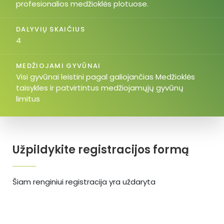
profesionalios medžioklės plotuose.
DALYVIŲ SKAIČIUS
4
MEDŽIOJAMI GYVŪNAI
Visi gyvūnai leistini pagal galiojančias Medžioklės
taisykles ir patvirtintus medžiojamųjų gyvūnų
limitus
Užpildykite registracijos formą
Šiam renginiui registracija yra uždaryta