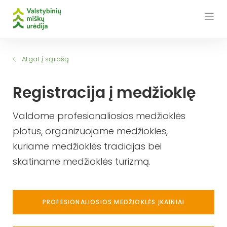
Skip
to
content
Atgal į sąrašą
Registracija į medžioklę
Valdome profesionaliosios medžioklės
plotus, organizuojame medžiokles,
kuriame medžioklės tradicijas bei
skatiname medžioklės turizmą.
PROFESIONALIOSIOS MEDŽIOKLĖS ĮKAINIAI