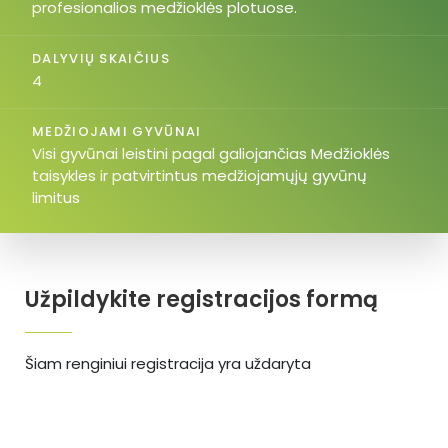
profesionalios medžioklės plotuose.
DALYVIŲ SKAIČIUS
4
MEDŽIOJAMI GYVŪNAI
Visi gyvūnai leistini pagal galiojančias Medžioklės
taisykles ir patvirtintus medžiojamųjų gyvūnų
limitus
Užpildykite registracijos formą
Šiam renginiui registracija yra uždaryta