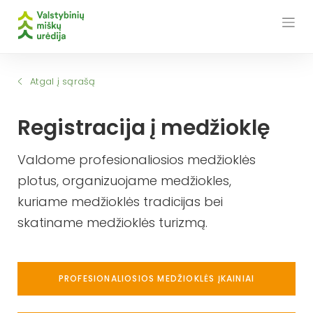
Skip
to
content
Atgal į sąrašą
Registracija į medžioklę
Valdome profesionaliosios medžioklės
plotus, organizuojame medžiokles,
kuriame medžioklės tradicijas bei
skatiname medžioklės turizmą.
PROFESIONALIOSIOS MEDŽIOKLĖS ĮKAINIAI