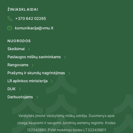
ŽINIASKLAIDAI
+370 642 02265
komunikacija@vmu.lt
NUORODOS
Skelbimai
Paslaugos miškų savininkams
Rangovams
Prašymų ir skundų nagrinėjimas
LR aplinkos ministerija
DUK
Darbuotojams
Valstybės įmonė Valstybinių miškų urėdija. Duomenys apie
įstagą kaupiami ir saugomi Juridinių asmenų registre. Kodas
132340880. PVM mokėtojo kodas LT323408811