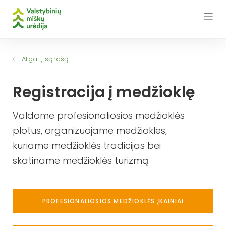
Skip
to
content
Atgal į sąrašą
Registracija į medžioklę
Valdome profesionaliosios medžioklės
plotus, organizuojame medžiokles,
kuriame medžioklės tradicijas bei
skatiname medžioklės turizmą.
PROFESIONALIOSIOS MEDŽIOKLĖS ĮKAINIAI