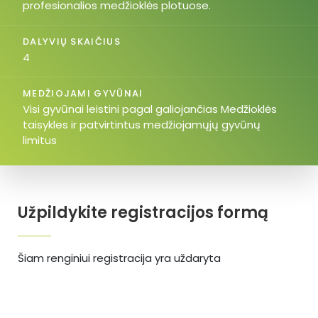
profesionalios medžioklės plotuose.
DALYVIŲ SKAIČIUS
4
MEDŽIOJAMI GYVŪNAI
Visi gyvūnai leistini pagal galiojančias Medžioklės
taisykles ir patvirtintus medžiojamųjų gyvūnų
limitus
Užpildykite registracijos formą
Šiam renginiui registracija yra uždaryta