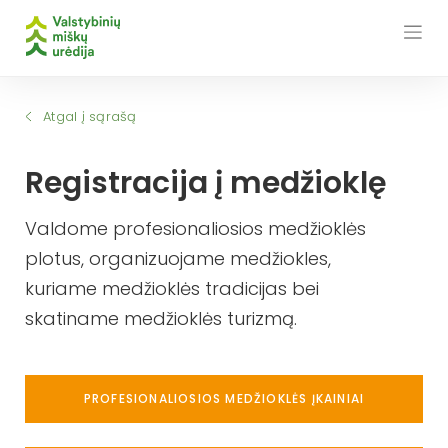
Skip
to
content
Atgal į sąrašą
Registracija į medžioklę
Valdome profesionaliosios medžioklės
plotus, organizuojame medžiokles,
kuriame medžioklės tradicijas bei
skatiname medžioklės turizmą.
PROFESIONALIOSIOS MEDŽIOKLĖS ĮKAINIAI