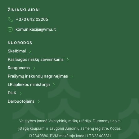
ŽINIASKLAIDAI
+370 642 02265
komunikacija@vmu.lt
NUORODOS
Skelbimai
Paslaugos miškų savininkams
Rangovams
Prašymų ir skundų nagrinėjimas
LR aplinkos ministerija
DUK
Darbuotojams
Valstybės įmonė Valstybinių miškų urėdija. Duomenys apie
įstagą kaupiami ir saugomi Juridinių asmenų registre. Kodas
132340880. PVM mokėtojo kodas LT323408811