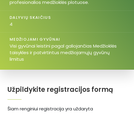
profesionalios medžioklės plotuose.
DALYVIŲ SKAIČIUS
4
MEDŽIOJAMI GYVŪNAI
Visi gyvūnai leistini pagal galiojančias Medžioklės
taisykles ir patvirtintus medžiojamųjų gyvūnų
limitus
Užpildykite registracijos formą
Šiam renginiui registracija yra uždaryta