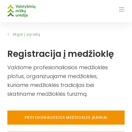
Skip
to
content
Atgal į sąrašą
Registracija į medžioklę
Valdome profesionaliosios medžioklės
plotus, organizuojame medžiokles,
kuriame medžioklės tradicijas bei
skatiname medžioklės turizmą.
PROFESIONALIOSIOS MEDŽIOKLĖS ĮKAINIAI