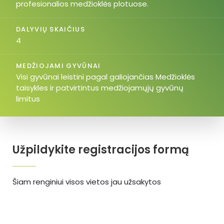
profesionalios medžioklės plotuose.
DALYVIŲ SKAIČIUS
4
MEDŽIOJAMI GYVŪNAI
Visi gyvūnai leistini pagal galiojančias Medžioklės
taisykles ir patvirtintus medžiojamųjų gyvūnų
limitus
Užpildykite registracijos formą
Šiam renginiui visos vietos jau užsakytos