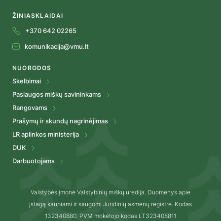
ŽINIASKLAIDAI
+370 642 02265
komunikacija@vmu.lt
NUORODOS
Skelbimai
Paslaugos miškų savininkams
Rangovams
Prašymų ir skundų nagrinėjimas
LR aplinkos ministerija
DUK
Darbuotojams
Valstybės įmonė Valstybinių miškų urėdija. Duomenys apie
įstagą kaupiami ir saugomi Juridinių asmenų registre. Kodas
132340880. PVM mokėtojo kodas LT323408811