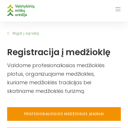
Skip
to
content
Atgal į sąrašą
Registracija į medžioklę
Valdome profesionaliosios medžioklės
plotus, organizuojame medžiokles,
kuriame medžioklės tradicijas bei
skatiname medžioklės turizmą.
PROFESIONALIOSIOS MEDŽIOKLĖS ĮKAINIAI