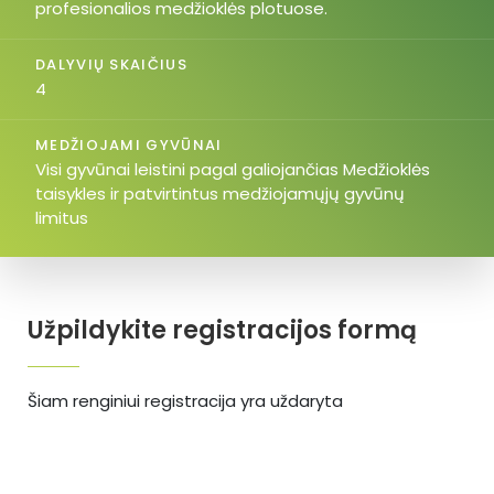
profesionalios medžioklės plotuose.
DALYVIŲ SKAIČIUS
4
MEDŽIOJAMI GYVŪNAI
Visi gyvūnai leistini pagal galiojančias Medžioklės
taisykles ir patvirtintus medžiojamųjų gyvūnų
limitus
Užpildykite registracijos formą
Šiam renginiui registracija yra uždaryta