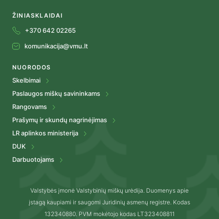
ŽINIASKLAIDAI
+370 642 02265
komunikacija@vmu.lt
NUORODOS
Skelbimai
Paslaugos miškų savininkams
Rangovams
Prašymų ir skundų nagrinėjimas
LR aplinkos ministerija
DUK
Darbuotojams
Valstybės įmonė Valstybinių miškų urėdija. Duomenys apie
įstagą kaupiami ir saugomi Juridinių asmenų registre. Kodas
132340880. PVM mokėtojo kodas LT323408811