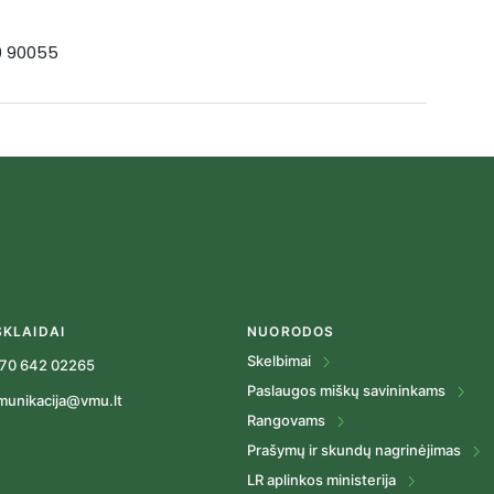
19 90055
SKLAIDAI
NUORODOS
Skelbimai
70 642 02265
Paslaugos miškų savininkams
munikacija@vmu.lt
Rangovams
Prašymų ir skundų nagrinėjimas
LR aplinkos ministerija