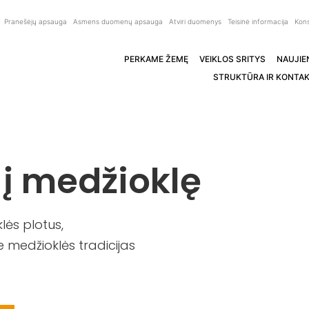
Pranešėjų apsauga
Asmens duomenų apsauga
Atviri duomenys
Teisinė informacija
Kons
PERKAME ŽEMĘ
VEIKLOS SRITYS
NAUJIE
STRUKTŪRA IR KONTAK
 į medžioklę
ės plotus,
 medžioklės tradicijas