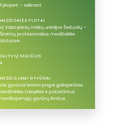
Tykojant – sėlinant
MEDŽIOKLĖS PLOTAI
VĮ Valstybinių miškų urėdijos Šešuolių –
Širvintų profesionalios medžioklės
plotuose.
DALYVIŲ SKAIČIUS
4
MEDŽIOJAMI GYVŪNAI
Visi gyvūnai leistini pagal galiojančias
Medžioklės taisykles ir patvirtintus
medžiojamųjų gyvūnų limitus