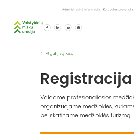
Skip
Administracinė informacija
Korupcijos prevencija
to
content
Atgal į sąrašą
Registracija
Valdome profesionaliosios medžiokl
organizuojame medžiokles, kuriame
bei skatiname medžioklės turizmą.