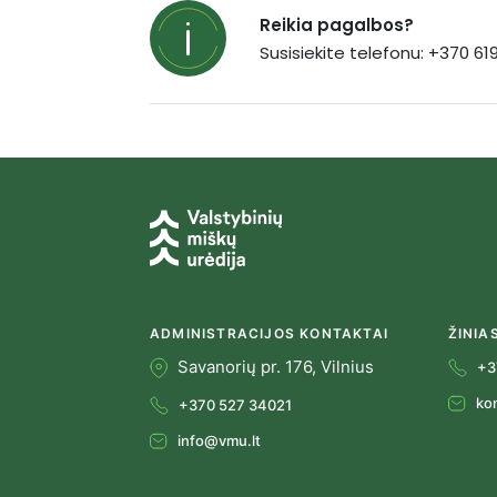
Reikia pagalbos?
Susisiekite telefonu: +370 6
ADMINISTRACIJOS KONTAKTAI
ŽINIA
Savanorių pr. 176, Vilnius
+3
ko
+370 527 34021
info@vmu.lt