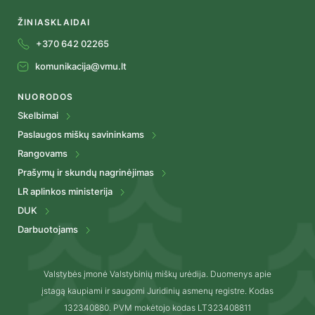
ŽINIASKLAIDAI
+370 642 02265
komunikacija@vmu.lt
NUORODOS
Skelbimai
Paslaugos miškų savininkams
Rangovams
Prašymų ir skundų nagrinėjimas
LR aplinkos ministerija
DUK
Darbuotojams
Valstybės įmonė Valstybinių miškų urėdija. Duomenys apie
įstagą kaupiami ir saugomi Juridinių asmenų registre. Kodas
132340880. PVM mokėtojo kodas LT323408811