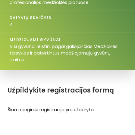
profesionalios medžioklės plotuose.
DALYVIŲ SKAIČIUS
4
MEDŽIOJAMI GYVŪNAI
Visi gyvūnai leistini pagal galiojančias Medžioklės
taisykles ir patvirtintus medžiojamųjų gyvūnų
limitus
Užpildykite registracijos formą
Šiam renginiui registracija yra uždaryta