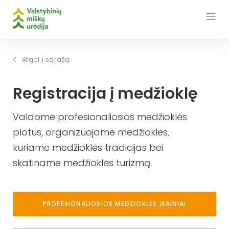
Skip
to
content
Atgal į sąrašą
Registracija į medžioklę
Valdome profesionaliosios medžioklės
plotus, organizuojame medžiokles,
kuriame medžioklės tradicijas bei
skatiname medžioklės turizmą.
PROFESIONALIOSIOS MEDŽIOKLĖS ĮKAINIAI