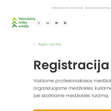
Skip
Administracinė informacija
Korupcijos prevencija
to
content
Atgal į sąrašą
Registracija
Valdome profesionaliosios medžiokl
organizuojame medžiokles, kuriame
bei skatiname medžioklės turizmą.