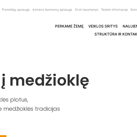
Pranešėjų apsauga
Asmens duomenų apsauga
Atviri duomenys
Teisinė informacija
Kons
PERKAME ŽEMĘ
VEIKLOS SRITYS
NAUJIE
STRUKTŪRA IR KONTAK
 į medžioklę
ės plotus,
 medžioklės tradicijas