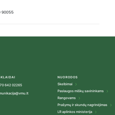
19 90055
SKLAIDAI
NUORODOS
Skelbimai
70 642 02265
Paslaugos miškų savininkams
munikacija@vmu.lt
Rangovams
Prašymų ir skundų nagrinėjimas
LR aplinkos ministerija