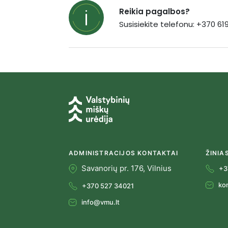
Reikia pagalbos?
Susisiekite telefonu: +370 6
ADMINISTRACIJOS KONTAKTAI
ŽINIA
Savanorių pr. 176, Vilnius
+3
ko
+370 527 34021
info@vmu.lt