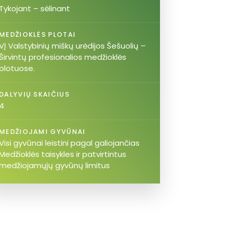
Tykojant – sėlinant
MEDŽIOKLĖS PLOTAI
VĮ Valstybinių miškų urėdijos Šešuolių –
Širvintų profesionalios medžioklės
plotuose.
DALYVIŲ SKAIČIUS
4
MEDŽIOJAMI GYVŪNAI
Visi gyvūnai leistini pagal galiojančias
Medžioklės taisykles ir patvirtintus
medžiojamųjų gyvūnų limitus