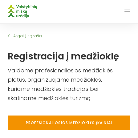
Skip
to
content
Atgal į sąrašą
Registracija į medžioklę
Valdome profesionaliosios medžioklės
plotus, organizuojame medžiokles,
kuriame medžioklės tradicijas bei
skatiname medžioklės turizmą.
PROFESIONALIOSIOS MEDŽIOKLĖS ĮKAINIAI