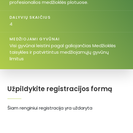
profesionalios medžioklės plotuose.
DALYVIŲ SKAIČIUS
4
MEDŽIOJAMI GYVŪNAI
Visi gyvūnai leistini pagal galiojančias Medžioklės
taisykles ir patvirtintus medžiojamųjų gyvūnų
limitus
Užpildykite registracijos formą
Šiam renginiui registracija yra uždaryta