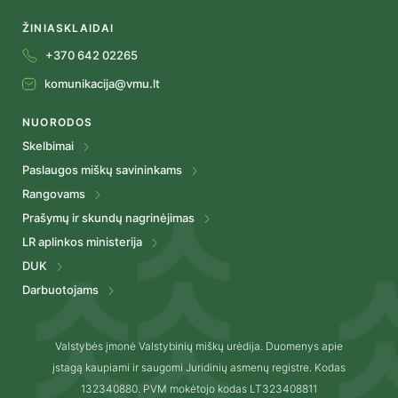
ŽINIASKLAIDAI
+370 642 02265
komunikacija@vmu.lt
NUORODOS
Skelbimai
Paslaugos miškų savininkams
Rangovams
Prašymų ir skundų nagrinėjimas
LR aplinkos ministerija
DUK
Darbuotojams
Valstybės įmonė Valstybinių miškų urėdija. Duomenys apie
įstagą kaupiami ir saugomi Juridinių asmenų registre. Kodas
132340880. PVM mokėtojo kodas LT323408811