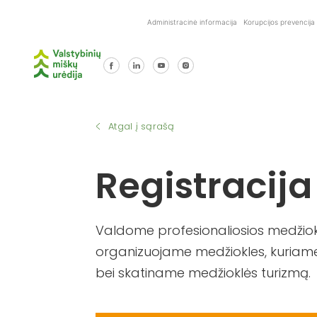
Skip
Administracinė informacija
Korupcijos prevencija
to
content
Atgal į sąrašą
Registracija
Valdome profesionaliosios medžiokl
organizuojame medžiokles, kuriame
bei skatiname medžioklės turizmą.