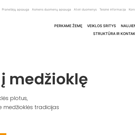
Pranešėjų apsauga
Asmens duomenų apsauga
Atviri duomenys
Teisinė informacija
Kons
PERKAME ŽEMĘ
VEIKLOS SRITYS
NAUJIE
STRUKTŪRA IR KONTAK
 į medžioklę
ės plotus,
 medžioklės tradicijas