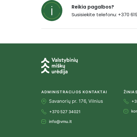
Reikia pagalbos?
Susisiekite telefonu: +370 6
ADMINISTRACIJOS KONTAKTAI
ŽINIA
Savanorių pr. 176, Vilnius
+3
ko
+370 527 34021
info@vmu.lt