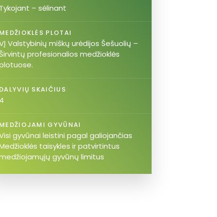
Tykojant – sėlinant
MEDŽIOKLĖS PLOTAI
VĮ Valstybinių miškų urėdijos Šešuolių –
Širvintų profesionalios medžioklės
plotuose.
DALYVIŲ SKAIČIUS
4
MEDŽIOJAMI GYVŪNAI
Visi gyvūnai leistini pagal galiojančias
Medžioklės taisykles ir patvirtintus
medžiojamųjų gyvūnų limitus