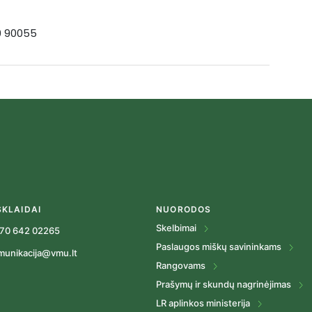
19 90055
SKLAIDAI
NUORODOS
Skelbimai
70 642 02265
Paslaugos miškų savininkams
munikacija@vmu.lt
Rangovams
Prašymų ir skundų nagrinėjimas
LR aplinkos ministerija