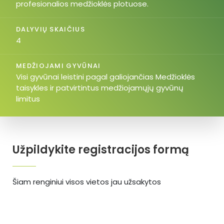
profesionalios medžioklės plotuose.
DALYVIŲ SKAIČIUS
4
MEDŽIOJAMI GYVŪNAI
Visi gyvūnai leistini pagal galiojančias Medžioklės
taisykles ir patvirtintus medžiojamųjų gyvūnų
limitus
Užpildykite registracijos formą
Šiam renginiui visos vietos jau užsakytos