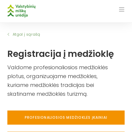
Skip
to
content
Atgal į sąrašą
Registracija į medžioklę
Valdome profesionaliosios medžioklės
plotus, organizuojame medžiokles,
kuriame medžioklės tradicijas bei
skatiname medžioklės turizmą.
PROFESIONALIOSIOS MEDŽIOKLĖS ĮKAINIAI