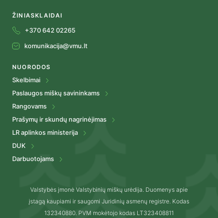
ŽINIASKLAIDAI
+370 642 02265
komunikacija@vmu.lt
NUORODOS
Skelbimai
Paslaugos miškų savininkams
Rangovams
Prašymų ir skundų nagrinėjimas
LR aplinkos ministerija
DUK
Darbuotojams
Valstybės įmonė Valstybinių miškų urėdija. Duomenys apie
įstagą kaupiami ir saugomi Juridinių asmenų registre. Kodas
132340880. PVM mokėtojo kodas LT323408811