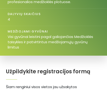
profesionalios medžioklės plotuose.
DALYVIŲ SKAIČIUS
4
MEDŽIOJAMI GYVŪNAI
Visi gyvūnai leistini pagal galiojančias Medžioklės
taisykles ir patvirtintus medžiojamųjų gyvūnų
limitus
Užpildykite registracijos formą
Šiam renginiui visos vietos jau užsakytos