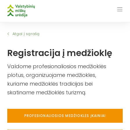
Skip
to
content
Atgal į sąrašą
Registracija į medžioklę
Valdome profesionaliosios medžioklės
plotus, organizuojame medžiokles,
kuriame medžioklės tradicijas bei
skatiname medžioklės turizmą.
PROFESIONALIOSIOS MEDŽIOKLĖS ĮKAINIAI