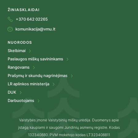
ŽINIASKLAIDAI
+370 642 02265
komunikacija@vmu.lt
NUORODOS
Skelbimai
Paslaugos miškų savininkams
Rangovams
Prašymų ir skundų nagrinėjimas
LR aplinkos ministerija
DUK
Darbuotojams
Valstybės įmonė Valstybinių miškų urėdija. Duomenys apie
įstagą kaupiami ir saugomi Juridinių asmenų registre. Kodas
132340880. PVM mokėtojo kodas LT323408811