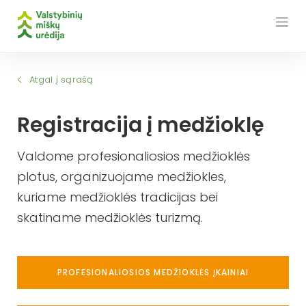
Skip
to
content
Atgal į sąrašą
Registracija į medžioklę
Valdome profesionaliosios medžioklės
plotus, organizuojame medžiokles,
kuriame medžioklės tradicijas bei
skatiname medžioklės turizmą.
PROFESIONALIOSIOS MEDŽIOKLĖS ĮKAINIAI