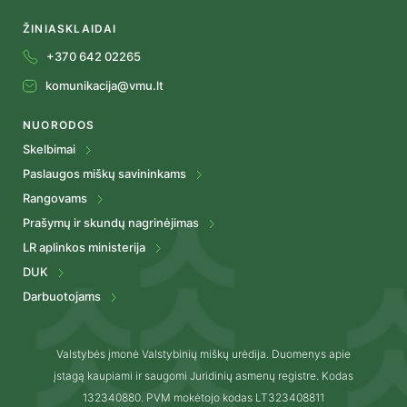
ŽINIASKLAIDAI
+370 642 02265
komunikacija@vmu.lt
NUORODOS
Skelbimai
Paslaugos miškų savininkams
Rangovams
Prašymų ir skundų nagrinėjimas
LR aplinkos ministerija
DUK
Darbuotojams
Valstybės įmonė Valstybinių miškų urėdija. Duomenys apie
įstagą kaupiami ir saugomi Juridinių asmenų registre. Kodas
132340880. PVM mokėtojo kodas LT323408811