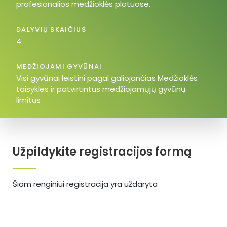
profesionalios medžioklės plotuose.
DALYVIŲ SKAIČIUS
4
MEDŽIOJAMI GYVŪNAI
Visi gyvūnai leistini pagal galiojančias Medžioklės
taisykles ir patvirtintus medžiojamųjų gyvūnų
limitus
Užpildykite registracijos formą
Šiam renginiui registracija yra uždaryta