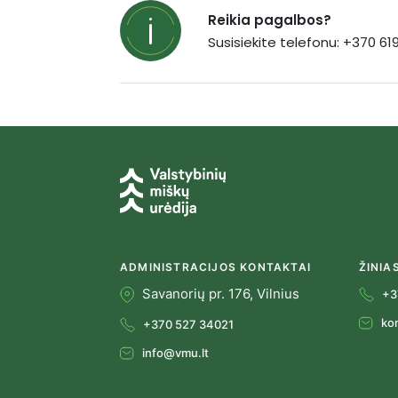
Reikia pagalbos?
Susisiekite telefonu: +370 6
ADMINISTRACIJOS KONTAKTAI
ŽINIA
Savanorių pr. 176, Vilnius
+3
ko
+370 527 34021
info@vmu.lt