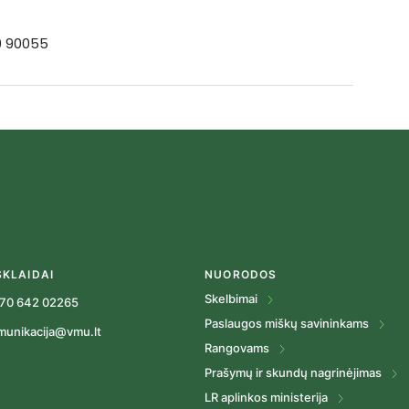
19 90055
SKLAIDAI
NUORODOS
Skelbimai
70 642 02265
Paslaugos miškų savininkams
munikacija@vmu.lt
Rangovams
Prašymų ir skundų nagrinėjimas
LR aplinkos ministerija