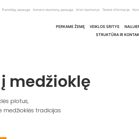
Pranešėjų apsauga
Asmens duomenų apsauga
Atviri duomenys
Teisinė informacija
Kons
PERKAME ŽEMĘ
VEIKLOS SRITYS
NAUJIE
STRUKTŪRA IR KONTAK
 į medžioklę
ės plotus,
 medžioklės tradicijas