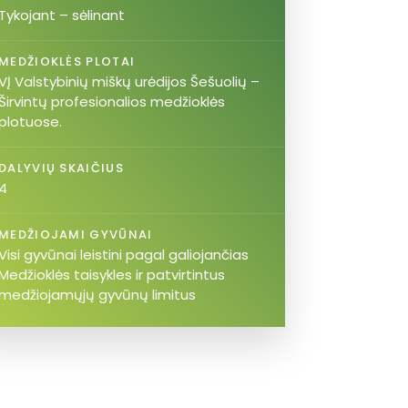
Tykojant – sėlinant
MEDŽIOKLĖS PLOTAI
VĮ Valstybinių miškų urėdijos Šešuolių –
Širvintų profesionalios medžioklės
plotuose.
DALYVIŲ SKAIČIUS
4
MEDŽIOJAMI GYVŪNAI
Visi gyvūnai leistini pagal galiojančias
Medžioklės taisykles ir patvirtintus
medžiojamųjų gyvūnų limitus