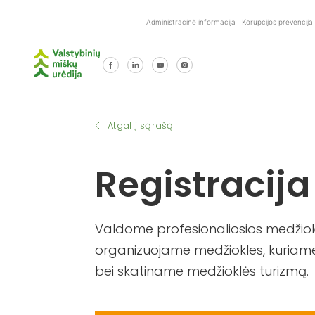
Skip
Administracinė informacija
Korupcijos prevencija
to
content
Atgal į sąrašą
Registracija
Valdome profesionaliosios medžiokl
organizuojame medžiokles, kuriame
bei skatiname medžioklės turizmą.