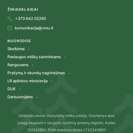
ŽINIASKLAIDAI
+370 642 02265
komunikacija@vmu.lt
NUORODOS
Skelbimai
Paslaugos miškų savininkams
Rangovams
Prašymų ir skundų nagrinėjimas
LR aplinkos ministerija
DUK
Darbuotojams
Valstybės įmonė Valstybinių miškų urėdija. Duomenys apie
įstagą kaupiami ir saugomi Juridinių asmenų registre. Kodas
132340880. PVM mokėtojo kodas LT323408811