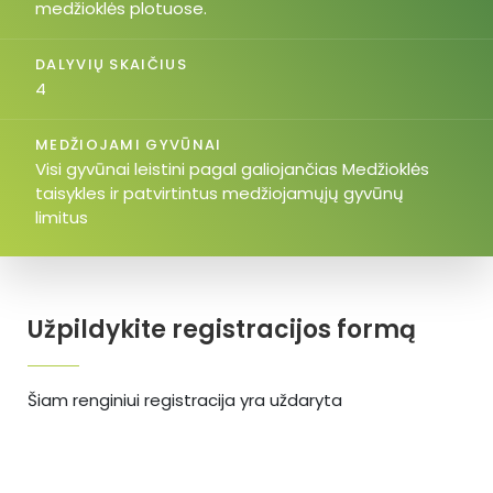
medžioklės plotuose.
DALYVIŲ SKAIČIUS
4
MEDŽIOJAMI GYVŪNAI
Visi gyvūnai leistini pagal galiojančias Medžioklės
taisykles ir patvirtintus medžiojamųjų gyvūnų
limitus
Užpildykite registracijos formą
Šiam renginiui registracija yra uždaryta