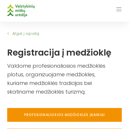
Skip
to
content
Atgal į sąrašą
Registracija į medžioklę
Valdome profesionaliosios medžioklės
plotus, organizuojame medžiokles,
kuriame medžioklės tradicijas bei
skatiname medžioklės turizmą.
PROFESIONALIOSIOS MEDŽIOKLĖS ĮKAINIAI