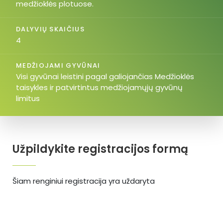
medžioklės plotuose.
DALYVIŲ SKAIČIUS
4
MEDŽIOJAMI GYVŪNAI
Visi gyvūnai leistini pagal galiojančias Medžioklės
taisykles ir patvirtintus medžiojamųjų gyvūnų
limitus
Užpildykite registracijos formą
Šiam renginiui registracija yra uždaryta