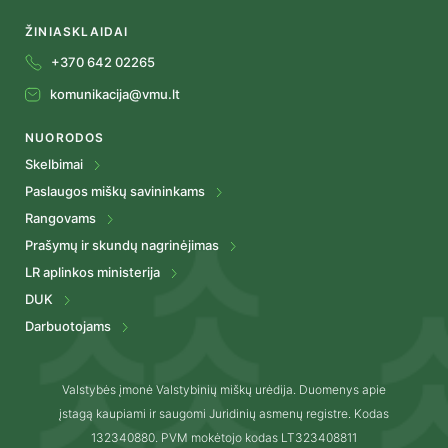
ŽINIASKLAIDAI
+370 642 02265
komunikacija@vmu.lt
NUORODOS
Skelbimai
Paslaugos miškų savininkams
Rangovams
Prašymų ir skundų nagrinėjimas
LR aplinkos ministerija
DUK
Darbuotojams
Valstybės įmonė Valstybinių miškų urėdija. Duomenys apie
įstagą kaupiami ir saugomi Juridinių asmenų registre. Kodas
132340880. PVM mokėtojo kodas LT323408811