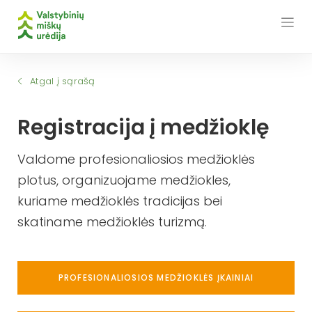
Skip
to
content
Atgal į sąrašą
Registracija į medžioklę
Valdome profesionaliosios medžioklės
plotus, organizuojame medžiokles,
kuriame medžioklės tradicijas bei
skatiname medžioklės turizmą.
PROFESIONALIOSIOS MEDŽIOKLĖS ĮKAINIAI