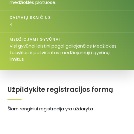
medžioklės plotuose.
DALYVIŲ SKAIČIUS
4
MEDŽIOJAMI GYVŪNAI
Visi gyvūnai leistini pagal galiojančias Medžioklės
taisykles ir patvirtintus medžiojamųjų gyvūnų
limitus
Užpildykite registracijos formą
Šiam renginiui registracija yra uždaryta