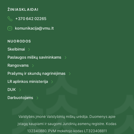
ŽINIASKLAIDAI
+370 642 02265
komunikacija@vmu.lt
NUORODOS
Skelbimai
Paslaugos miškų savininkams
Rangovams
Prašymų ir skundų nagrinėjimas
LR aplinkos ministerija
DUK
Darbuotojams
Valstybės įmonė Valstybinių miškų urėdija. Duomenys apie
įstagą kaupiami ir saugomi Juridinių asmenų registre. Kodas
132340880. PVM mokėtojo kodas LT323408811