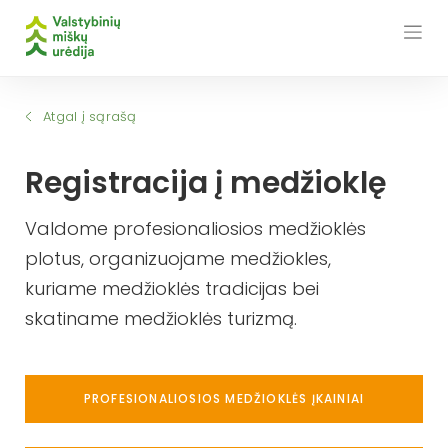
Skip
to
content
Atgal į sąrašą
Registracija į medžioklę
Valdome profesionaliosios medžioklės
plotus, organizuojame medžiokles,
kuriame medžioklės tradicijas bei
skatiname medžioklės turizmą.
PROFESIONALIOSIOS MEDŽIOKLĖS ĮKAINIAI