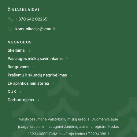
ŽINIASKLAIDAI
+370 642 02265
komunikacija@vmu.lt
NUORODOS
Skelbimai
Paslaugos miškų savininkams
Rangovams
Prašymų ir skundų nagrinėjimas
LR aplinkos ministerija
DUK
Darbuotojams
Valstybės įmonė Valstybinių miškų urėdija. Duomenys apie
įstagą kaupiami ir saugomi Juridinių asmenų registre. Kodas
132340880. PVM mokėtojo kodas LT323408811