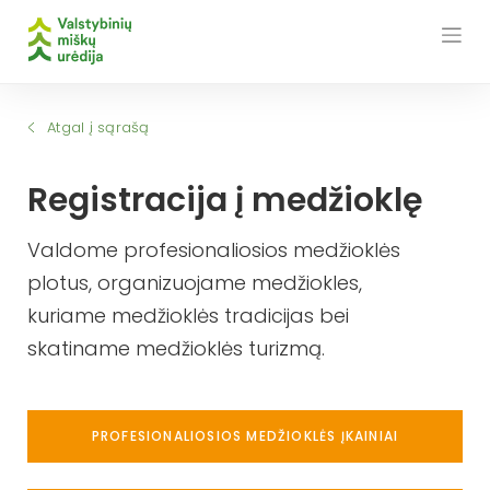
Skip
to
content
Atgal į sąrašą
Registracija į medžioklę
Valdome profesionaliosios medžioklės
plotus, organizuojame medžiokles,
kuriame medžioklės tradicijas bei
skatiname medžioklės turizmą.
PROFESIONALIOSIOS MEDŽIOKLĖS ĮKAINIAI