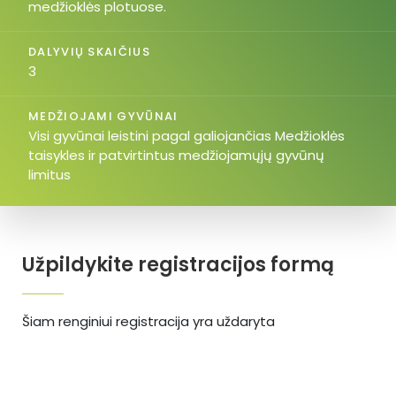
medžioklės plotuose.
DALYVIŲ SKAIČIUS
3
MEDŽIOJAMI GYVŪNAI
Visi gyvūnai leistini pagal galiojančias Medžioklės
taisykles ir patvirtintus medžiojamųjų gyvūnų
limitus
Užpildykite registracijos formą
Šiam renginiui registracija yra uždaryta