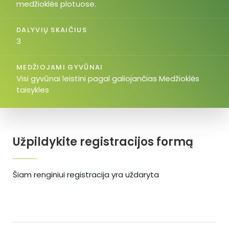
medžioklės plotuose.
DALYVIŲ SKAIČIUS
3
MEDŽIOJAMI GYVŪNAI
Visi gyvūnai leistini pagal galiojančias Medžioklės
taisykles
Užpildykite registracijos formą
Šiam renginiui registracija yra uždaryta