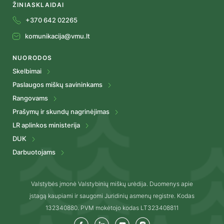
ŽINIASKLAIDAI
+370 642 02265
komunikacija@vmu.lt
NUORODOS
Skelbimai
Paslaugos miškų savininkams
Rangovams
Prašymų ir skundų nagrinėjimas
LR aplinkos ministerija
DUK
Darbuotojams
Valstybės įmonė Valstybinių miškų urėdija. Duomenys apie
įstagą kaupiami ir saugomi Juridinių asmenų registre. Kodas
132340880. PVM mokėtojo kodas LT323408811