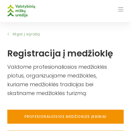
Skip
to
content
Atgal į sąrašą
Registracija į medžioklę
Valdome profesionaliosios medžioklės
plotus, organizuojame medžiokles,
kuriame medžioklės tradicijas bei
skatiname medžioklės turizmą.
PROFESIONALIOSIOS MEDŽIOKLĖS ĮKAINIAI